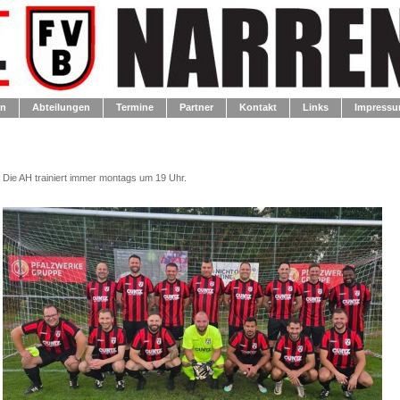
en
Abteilungen
Termine
Partner
Kontakt
Links
Impressu
Die AH trainiert immer montags um 19 Uhr.