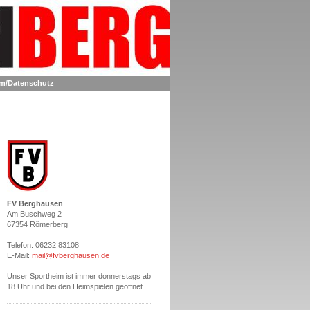
m/Datenschutz
FV Berghausen
Am Buschweg 2
67354 Römerberg
Telefon: 06232 83108
E-Mail:
mail@fvberghausen.de
Unser Sportheim ist immer donnerstags ab
18 Uhr und bei den Heimspielen geöffnet.