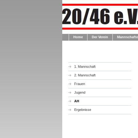
Home
Der Verein
Mannschaft
1. Mannschaft
2. Mannschaft
Frauen
Jugend
AH
Ergebnisse