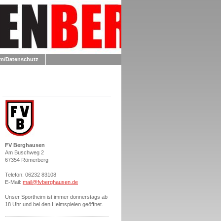
m/Datenschutz
FV Berghausen
Am Buschweg 2
67354 Römerberg
Telefon: 06232 83108
E-Mail:
mail@fvberghausen.de
Unser Sportheim ist immer donnerstags ab
18 Uhr und bei den Heimspielen geöffnet.