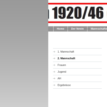
Home
Der Verein
Mannschaft
1. Mannschaft
2. Mannschaft
Frauen
Jugend
AH
Ergebnisse