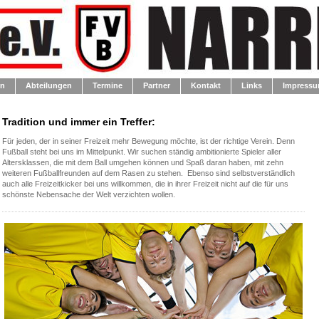
en
Abteilungen
Termine
Partner
Kontakt
Links
Impressu
Tradition und immer ein Treffer:
Für jeden, der in seiner Freizeit mehr Bewegung möchte, ist der richtige Verein. Denn
Fußball steht bei uns im Mittelpunkt. Wir suchen ständig ambitionierte Spieler aller
Altersklassen, die mit dem Ball umgehen können und Spaß daran haben, mit zehn
weiteren Fußballfreunden auf dem Rasen zu stehen. Ebenso sind selbstverständlich
auch alle Freizeitkicker bei uns willkommen, die in ihrer Freizeit nicht auf die für uns
schönste Nebensache der Welt verzichten wollen.